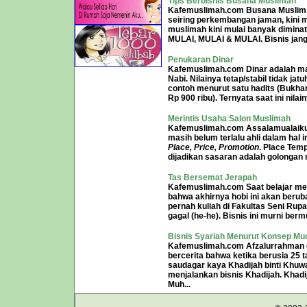
Tips Berbisnis Busana Muslimah
Kafemuslimah.com
Busana Muslim,
seiring perkembangan jaman, kini mu
muslimah kini mulai banyak dimina
MULAI, MULAI & MULAI. Bisnis janga
Penukaran Dinar
Kafemuslimah.com
Dinar adalah m
Nabi. Nilainya tetap/stabil tidak 
contoh menurut satu hadits (Bukhari
Rp 900 ribu). Ternyata saat ini nilai
Merintis Usaha Salon Muslimah
Kafemuslimah.com
Assalamualaiku
masih belum terlalu ahli dalam hal 
Place, Price, Promotion
.
Place
Temp
dijadikan sasaran adalah golongan 
Tas Bersemat Jerapah
Kafemuslimah.com
Saat belajar me
bahwa akhirnya hobi ini akan ber
pernah kuliah di Fakultas Seni Rup
gagal (he-he). Bisnis ini murni ber
Bisnis Syariah Menurut Konsep M
Kafemuslimah.com
Afzalurrahman 
bercerita bahwa ketika berusia 25
saudagar kaya Khadijah binti Khuw
menjalankan bisnis Khadijah. Kha
Muh...