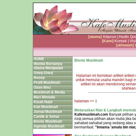
[utama]
Alquran
|
Hadis Qud
[Kami]
Kontak
|
Vis
[ukhuwah]
HOME
Bisnis Muslimah
Wanita Bertanya
Ulama Menjawab
Uneq-Uneq
Halaman ini berisikan artikel-artike
Resep
untuk memulai usaha mandiri bagi 
Profil Muslimah
artikel ini akan mendorong sema
Oase Ilmu
silahkan
Muslimah & Media
Mari Menulis
halaman >>
1
Kisah Nabi
Kiat Muslimah
Meluruskan Niat & Langkah memul
Jurnal Muslimah
Kafemuslimah.com
Banyak pilihan 
Cantik & Sehat
rizqi,semua pilihan akan mulia jika 
Bisnis Muslimah
sahabat-sahabat yang sedang atau s
Agenda Muslimah
bermanfaat.
"Innama 'amalu bin niat,