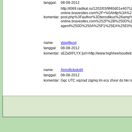
tanggal:
08-08-2012
http://i069.radikal.ru/1202/03/9f40d01e407f.png ������� ��������� ����� ����� ������� ���� ����� �� ������� ������� ����
komentar:
name:
vbipjtfgzxj
tanggal:
08-08-2012
komentar:
sEZatXFLYX [url=http://www.highheelsoutle
name:
AnnofictodotA
tanggal:
08-08-2012
komentar:
Gqc UTC vqzrad zqjmq lm ecy zhxvr ds hki rs