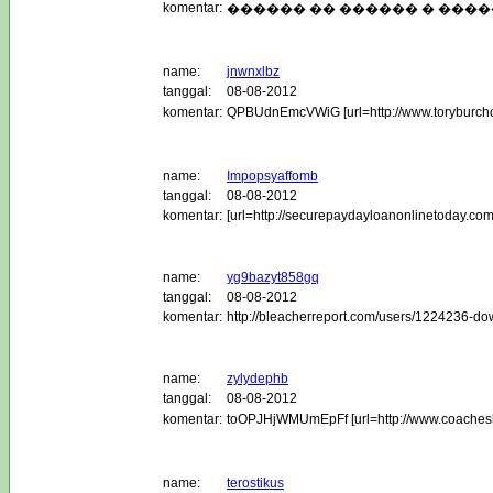
komentar:
������ �� ������ � ���
name:
jnwnxlbz
tanggal:
08-08-2012
komentar:
QPBUdnEmcVWiG [url=http://www.toryb
name:
Impopsyaffomb
tanggal:
08-08-2012
komentar:
[url=http://securepaydayloanonlinetoday.co
name:
yg9bazyt858gq
tanggal:
08-08-2012
komentar:
http://bleacherreport.com/users/1224236-do
name:
zylydephb
tanggal:
08-08-2012
komentar:
toOPJHjWMUmEpFf [url=http://www.coac
name:
terostikus