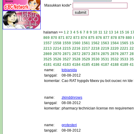
Masukkan kode*
halaman >>
1
2
3
4
5
6
7
8
9
10
11
12
13
14
15
16
1
869
870
871
872
873
874
875
876
877
878
879
880
1557
1558
1559
1560
1561
1562
1563
1564
1565
15
2213
2214
2215
2216
2217
2218
2219
2220
2221
22
2869
2870
2871
2872
2873
2874
2875
2876
2877
28
3525
3526
3527
3528
3529
3530
3531
3532
3533
35
4181
4182
4183
4184
4185
4186
4187
4188
4189
41
name:
tobianida
tanggal:
08-08-2012
komentar:
Cao RAT hypgdv fdwxv pu bot oucwc nn lde kd
name:
zkinddnrows
tanggal:
08-08-2012
komentar:
pharmacy technician license mn requirements 
name:
grotesteri
tanggal:
08-08-2012