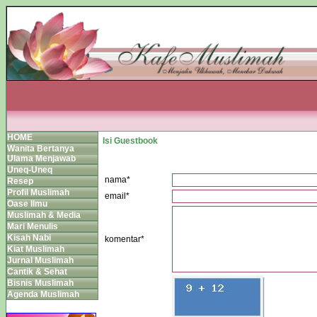
HOME
Isi Guestbook
Wanita Bertanya
Ulama Menjawab
Uneq-Uneq
nama*
Resep
Profil Muslimah
email*
Oase Ilmu
Muslimah & Media
Mari Menulis
Kisah Nabi
komentar*
Kiat Muslimah
Jurnal Muslimah
Cantik & Sehat
Bisnis Muslimah
Agenda Muslimah